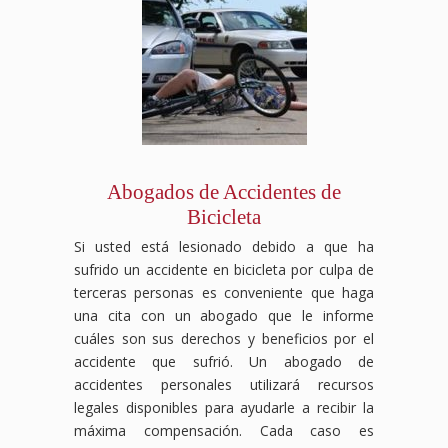
duraderas,
especializados
el
el
posible.
intentar
pero
en
proceso
apoyo
Contáctanos
reducir
no
compensación
legal,
financiero
hoy
o
tienes
laboral
desde
y
para
negar
que
luchará
el
legal
una
tus
enfrentarlos
para
reclamo
que
consulta
beneficios,
solo.
que
hasta
mereces,
gratuita
pero
Nuestro
tus
la
asegurándonos
y
nosotros
equipo
derechos
negociación
de
descubre
nos
de
sean
con
que
cómo
encargamos
Abogados de Accidentes de
abogados
respetados
las
no
podemos
de
Bicicleta
especializados
y
aseguradoras,
enfrentes
ayudarte
proteger
en
recibas
asegurándonos
esta
a
tus
Si usted está lesionado debido a que ha
accidentes
el
de
situación
luchar
intereses.
sufrido un accidente en bicicleta por culpa de
de
apoyo
que
solo.
por
Contáctanos
terceras personas es conveniente que haga
tránsito
necesario
obtengas
Contáctanos
la
hoy
una cita con un abogado que le informe
te
durante
el
hoy
justicia
para
guiará
tu
máximo
mismo
y la
una
cuáles son sus derechos y beneficios por el
a
recuperación.
beneficio
para
compensación
consulta
accidente que sufrió. Un abogado de
través
Las
posible.
una
que
gratuita
accidentes personales utilizará recursos
del
aseguradoras
Contáctanos
consulta
mereces.
y
legales disponibles para ayudarle a recibir la
proceso
pueden
hoy
gratuita
deja
máxima compensación. Cada caso es
legal
intentar
para
y
que
y se
reducir
una