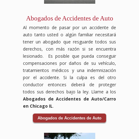
médicos,
tu
de
condiciones
tránsito
de
salarios
accidente
auto
inseguras
se
abogados
perdidos,
laboral.
pueden
en
encargará
especializados
Abogados de Accidentes de Auto
daños
Sabemos
ser
la
de
en
al
que
devastadores,
vía,
todo
compensación
Al momento de pasar por un accidente de
vehículo
enfrentar
pero
y
el
laboral
auto tanto usted o algún familiar necesitará
y
un
no
las
proceso
luchará
tener un abogado que resguarde todos sus
cualquier
accidente
tienes
consecuencias
legal,
para
otra
en
que
pueden
desde
que
derechos, con más razón si se encuentra
pérdida
el
enfrentarlo
ser
el
tus
lesionado. Es posible que pueda conseguir
relacionada
trabajo
solo.
graves.
reclamo
derechos
compensaciones por daños de su vehículo,
con
puede
Nuestro
Nuestro
hasta
sean
tratamientos médicos y una indemnización
el
ser
equipo
equipo
la
respetados
por el accidente. Si la culpa es del otro
accidente.
abrumador,
de
de
negociación
y
Los
pero
abogados
abogados
con
recibas
conductor entonces deberá de proteger
accidentes
no
expertos
especializados
las
el
todos sus derechos bajo la ley. Llame a los
de
tienes
en
en
aseguradoras,
apoyo
Abogados de Accidentes de Auto/Carro
auto
que
accidentes
accidentes
asegurándonos
necesario
en Chicago IL
.
pueden
hacerlo
de
de
de
durante
ser
solo.
tránsito
tránsito
que
tu
Abogados de Accidentes de Auto
traumáticos
Nuestro
se
luchará
obtengas
recuperación.
y
equipo
encargará
para
el
Las
tener
de
de
que
máximo
aseguradoras
consecuencias
abogados
todo
recibas
beneficio
pueden