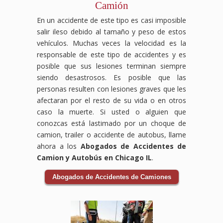
Camión
deja
a
que
conseguir
En un accidente de este tipo es casi imposible
luchemos
la
salir ileso debido al tamaño y peso de estos
por
compensación
la
por
vehículos. Muchas veces la velocidad es la
justicia
accidente
responsable de este tipo de accidentes y es
y
laboral
posible que sus lesiones terminan siempre
compensación
que
siendo desastrosos. Es posible que las
que
mereces.
personas resulten con lesiones graves que les
mereces
tras
afectaran por el resto de su vida o en otros
tu
caso la muerte. Si usted o alguien que
accidente
conozcas está lastimado por un choque de
automovilístico.
camion, trailer o accidente de autobus, llame
ahora a los
Abogados de Accidentes de
Camion y Autobús en Chicago IL
.
Abogados de Accidentes de Camiones