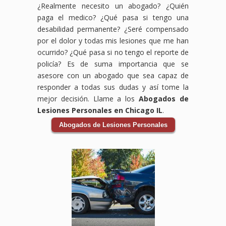
¿Realmente necesito un abogado? ¿Quién
West
IL,
estamos
médicos,
a tu
con
paga el medico? ¿Qué pasa si tengo una
Loop
estamos
aquí
pérdida
vehículo.
tu
Gate,
aquí
para
de
Los
accidente
desabilidad permanente? ¿Seré compensado
Chicago,
para
ayudarte
ingresos,
accidentes
laboral.
por el dolor y todas mis lesiones que me han
IL,
asegurarnos
a
y
de
Sabemos
ocurrido? ¿Qué pasa si no tengo el reporte de
estamos
de
obtener
otros
auto
que
policía? Es de suma importancia que se
comprometidos
que
la
daños
pueden
enfrentar
a
obtengas
compensación
ocasionados
ser
un
asesore con un abogado que sea capaz de
luchar
la
que
por
devastadores,
accidente
responder a todas sus dudas y así tome la
por
compensación
mereces
el
pero
en
mejor decisión. Llame a los
Abogados de
ti y
que
por
accidente.
no
el
Lesiones Personales en Chicago IL
.
asegurarnos
mereces
tus
Los
tienes
trabajo
de
por
lesiones,
accidentes
que
puede
Abogados de Lesiones Personales
que
tus
gastos
de
enfrentarlo
ser
obtengas
gastos
médicos,
bicicleta
solo.
abrumador,
la
médicos,
salarios
pueden
Nuestro
pero
compensación
salarios
perdidos
ocurrir
equipo
no
que
perdidos
y
debido
de
tienes
necesitas
y
daños
a la
abogados
que
para
cualquier
a tu
negligencia
expertos
hacerlo
cubrir
incapacidad
vehículo.
de
en
solo.
tus
relacionada
Los
conductores
accidentes
Nuestro
gastos
con
accidentes
o
de
equipo