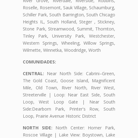
River Grove, Riverdale, Riverside, Robbins,
Roselle, Rosemont, Sauk Village, Schaumburg,
Schiller Park, South Barrington, South Chicago
Heights IL, South Holland, Steger , Stickney,
Stone Park, Streamwood, Summit, Thornton,
Tinley Park, University Park, Westchester,
Western Springs, Wheeling, Willow Springs,
Wilmette, Winnetka, Woodridge, Worth
COMUNIDADES:
CENTRAL:
Near North Side: Cabrini–Green,
The Gold Coast, Goose Island, Magnificent
Mile, Old Town, River North, River West,
Streeterville | Loop: Near East Side, South
Loop, West Loop Gate | Near South
Side:Dearborn Park, Printer's Row, South
Loop, Prairie Avenue Historic District
NORTH SIDE:
North Center: Horner Park,
Roscoe Village | Lake View: Boystown, Lake