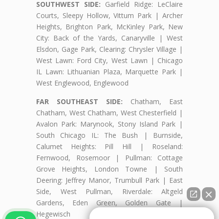
SOUTHWEST SIDE:
Garfield Ridge: LeClaire
Courts, Sleepy Hollow, Vittum Park | Archer
Heights, Brighton Park, McKinley Park, New
City: Back of the Yards, Canaryville | West
Elsdon, Gage Park, Clearing: Chrysler Village |
West Lawn: Ford City, West Lawn | Chicago
IL Lawn: Lithuanian Plaza, Marquette Park |
West Englewood, Englewood
FAR SOUTHEAST SIDE:
Chatham, East
Chatham, West Chatham, West Chesterfield |
Avalon Park: Marynook, Stony Island Park |
South Chicago IL: The Bush | Burnside,
Calumet Heights: Pill Hill | Roseland:
Fernwood, Rosemoor | Pullman: Cottage
Grove Heights, London Towne | South
Deering: Jeffrey Manor, Trumbull Park | East
Side, West Pullman, Riverdale: Altgeld
Gardens, Eden Green, Golden Gate |
Hegewisch
👋🏼¿Cómo puedo ayudarte?