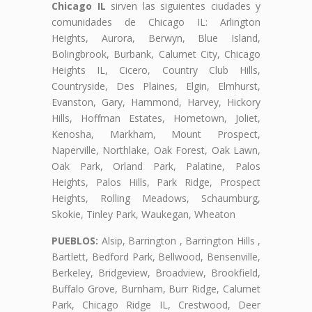
Chicago IL
sirven las siguientes ciudades y
comunidades de Chicago IL: Arlington
Heights, Aurora, Berwyn, Blue Island,
Bolingbrook, Burbank, Calumet City, Chicago
Heights IL, Cicero, Country Club Hills,
Countryside, Des Plaines, Elgin, Elmhurst,
Evanston, Gary, Hammond, Harvey, Hickory
Hills, Hoffman Estates, Hometown, Joliet,
Kenosha, Markham, Mount Prospect,
Naperville, Northlake, Oak Forest, Oak Lawn,
Oak Park, Orland Park, Palatine, Palos
Heights, Palos Hills, Park Ridge, Prospect
Heights, Rolling Meadows, Schaumburg,
Skokie, Tinley Park, Waukegan, Wheaton
PUEBLOS:
Alsip, Barrington , Barrington Hills ,
Bartlett, Bedford Park, Bellwood, Bensenville,
Berkeley, Bridgeview, Broadview, Brookfield,
Buffalo Grove, Burnham, Burr Ridge, Calumet
Park, Chicago Ridge IL, Crestwood, Deer