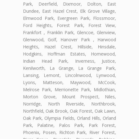
Park, Deerfield, Dixmoor, Dolton, East
Dundee, East Hazel Crest, Elk Grove Village,
Elmwood Park, Evergreen Park, Flossmoor,
Ford Heights, Forest Park, Forest View,
Frankfort , Franklin Park, Glencoe, Glenview,
Glenwood, Golf, Hanover Park , Harwood
Heights, Hazel Crest, Hillside, Hinsdale,
Hodgkins, Hoffman Estates, Homewood,
Indian Head Park, Inverness, Justice,
Kenilworth, La Grange, La Grange Park,
Lansing, Lemont, Lincolnwood, Lynwood,
Lyons, Matteson, Maywood, McCook,
Melrose Park, Merrionette Park, Midlothian,
Morton Grove, Mount Prospect, Niles,
Norridge, North Riverside, Northbrook,
Northfield, Oak Brook, Oak Forest, Oak Lawn,
Oak Park, Olympia Fields, Orland Hills, Orland
Park, Palatine, Palos Park, Park Forest,
Phoenix, Posen, Richton Park, River Forest,