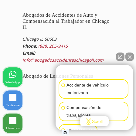
Abogados de Accidentes de Auto y
Compensación al Trabajador en Chicago
IL
Chicago IL 60603
Phone:
(888) 205-9415
Email:
info@abogadosaccidenteschicagoil.com
👋🏼¿Cómo puedo ayudarte?
Abogado de Lesiones Personales
WhatsApp
Accidente de vehículo
motorizado
Textéame
Compensación de
trabajadores
Scroll
Llámanos
Otras lesiones