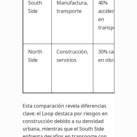
South
Manufactura,
40%
Side
transporte
accidentes
en
transporte
North
Construcción,
30% caídas
Side
servicios
en obras
Esta comparación revela diferencias
clave: el Loop destaca por riesgos en
construcción debido a su densidad
urbana, mientras que el South Side
enfrenta desafíos en transporte con