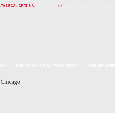
LTA LEGAL GRATIS
(888) 205-9415
info@abogadosaccidenteschicag
ES
COMPENSACIÓN AL TRABAJADOR
PREGUNTAS FR
 Chicago