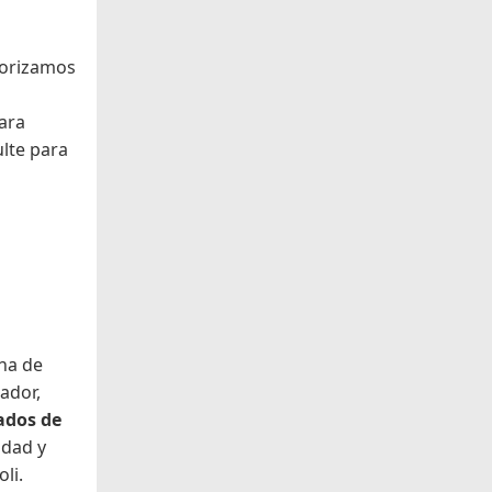
iorizamos
ara
lte para
ana de
ador,
ados de
idad y
li.