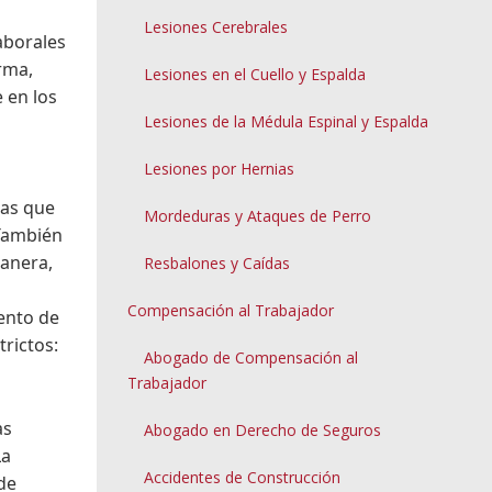
Lesiones Cerebrales
aborales
irma,
Lesiones en el Cuello y Espalda
 en los
Lesiones de la Médula Espinal y Espalda
Lesiones por Hernias
das que
Mordeduras y Ataques de Perro
 También
manera,
Resbalones y Caídas
Compensación al Trabajador
ento de
trictos:
Abogado de Compensación al
Trabajador
as
Abogado en Derecho de Seguros
La
Accidentes de Construcción
 de