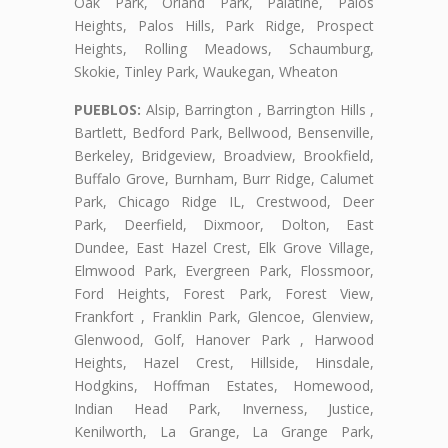
Oak Park, Orland Park, Palatine, Palos
Heights, Palos Hills, Park Ridge, Prospect
Heights, Rolling Meadows, Schaumburg,
Skokie, Tinley Park, Waukegan, Wheaton
PUEBLOS:
Alsip, Barrington , Barrington Hills ,
Bartlett, Bedford Park, Bellwood, Bensenville,
Berkeley, Bridgeview, Broadview, Brookfield,
Buffalo Grove, Burnham, Burr Ridge, Calumet
Park, Chicago Ridge IL, Crestwood, Deer
Park, Deerfield, Dixmoor, Dolton, East
Dundee, East Hazel Crest, Elk Grove Village,
Elmwood Park, Evergreen Park, Flossmoor,
Ford Heights, Forest Park, Forest View,
Frankfort , Franklin Park, Glencoe, Glenview,
Glenwood, Golf, Hanover Park , Harwood
Heights, Hazel Crest, Hillside, Hinsdale,
Hodgkins, Hoffman Estates, Homewood,
Indian Head Park, Inverness, Justice,
Kenilworth, La Grange, La Grange Park,