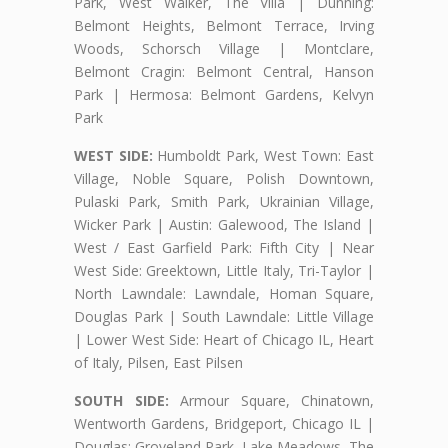
Park, West Walker, The Villa | Dunning:
Belmont Heights, Belmont Terrace, Irving
Woods, Schorsch Village | Montclare,
Belmont Cragin: Belmont Central, Hanson
Park | Hermosa: Belmont Gardens, Kelvyn
Park
WEST SIDE:
Humboldt Park, West Town: East
Village, Noble Square, Polish Downtown,
Pulaski Park, Smith Park, Ukrainian Village,
Wicker Park | Austin: Galewood, The Island |
West / East Garfield Park: Fifth City | Near
West Side: Greektown, Little Italy, Tri-Taylor |
North Lawndale: Lawndale, Homan Square,
Douglas Park | South Lawndale: Little Village
| Lower West Side: Heart of Chicago IL, Heart
of Italy, Pilsen, East Pilsen
SOUTH SIDE:
Armour Square, Chinatown,
Wentworth Gardens, Bridgeport, Chicago IL |
Douglas: Groveland Park, Lake Meadows, The