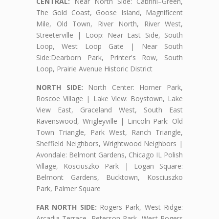
CENTRAL:
Near North Side: Cabrini–Green,
The Gold Coast, Goose Island, Magnificent
Mile, Old Town, River North, River West,
Streeterville | Loop: Near East Side, South
Loop, West Loop Gate | Near South
Side:Dearborn Park, Printer's Row, South
Loop, Prairie Avenue Historic District
NORTH SIDE:
North Center: Horner Park,
Roscoe Village | Lake View: Boystown, Lake
View East, Graceland West, South East
Ravenswood, Wrigleyville | Lincoln Park: Old
Town Triangle, Park West, Ranch Triangle,
Sheffield Neighbors, Wrightwood Neighbors |
Avondale: Belmont Gardens, Chicago IL Polish
Village, Kosciuszko Park | Logan Square:
Belmont Gardens, Bucktown, Kosciuszko
Park, Palmer Square
FAR NORTH SIDE:
Rogers Park, West Ridge:
Arcadia Terrace, Peterson Park, West Rogers