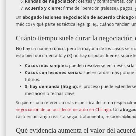
Rondas de negociación:
ofertas y contraofertas, con
Acuerdo y cierre:
firma de liberación (release), pagos, 
Un
abogado lesiones negociación de acuerdo Chicago
s
médico) y qué parte es táctica legal (p. ej., cuándo “anclar” u
Cuánto tiempo suele durar la negociación
No hay un número único, pero la mayoría de los casos se mue
está bien documentado y (3) no hay disputas fuertes sobre le
Casos más simples:
pueden resolverse en meses si la l
Casos con lesiones serias:
suelen tardar más porque s
futuros.
Si hay demanda (litigio):
el proceso puede extenderse
mediación o fechas clave.
Si quieres una referencia más específica del tema (especialm
negociación de un accidente de auto en Chicago
. Un
abogad
caso en un rango realista según tratamiento, responsabilidad
Qué evidencia aumenta el valor del acuerd