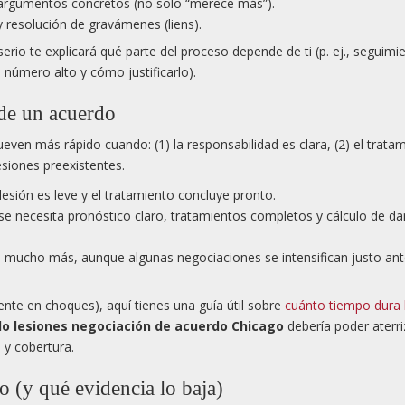
 argumentos concretos (no solo “merece más”).
y resolución de gravámenes (liens).
erio te explicará qué parte del proceso depende de ti (p. ej., seguimi
n número alto y cómo justificarlo).
 de un acuerdo
ven más rápido cuando: (1) la responsabilidad es clara, (2) el trata
siones preexistentes.
esión es leve y el tratamiento concluye pronto.
e necesita pronóstico claro, tratamientos completos y cálculo de d
 mucho más, aunque algunas negociaciones se intensifican justo ant
ente en choques), aquí tienes una guía útil sobre
cuánto tiempo dura 
o lesiones negociación de acuerdo Chicago
debería poder aterri
 y cobertura.
o (y qué evidencia lo baja)