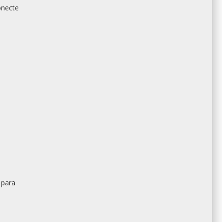
onecte
 para