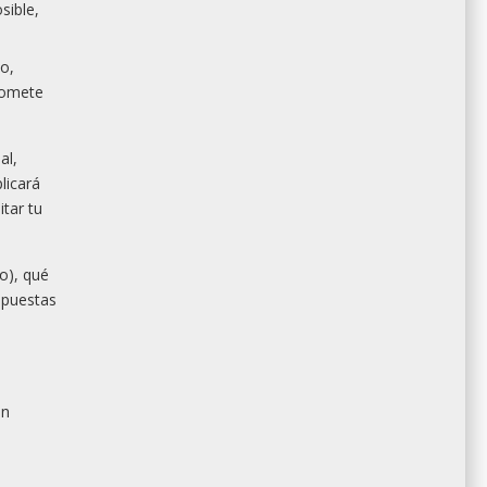
sible,
yo,
romete
al,
licará
tar tu
o), qué
spuestas
un