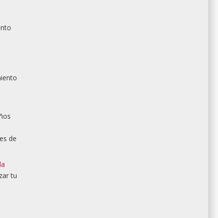
ento
miento
años
es de
la
zar tu