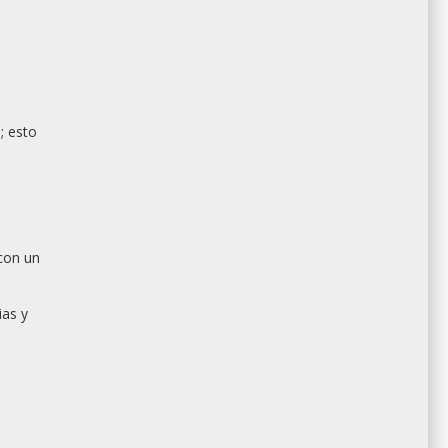
; esto
con un
ias y