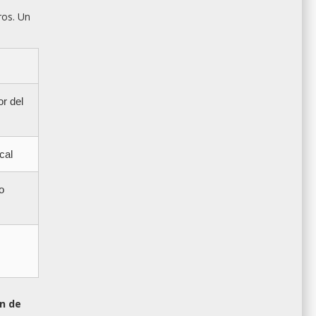
ros. Un
or del
cal
o
n de