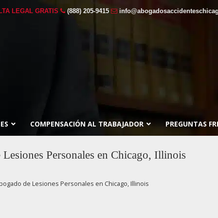
LTA LEGAL GRATIS
(888) 205-9415
info@abogadosaccidenteschicag
ES
COMPENSACIÓN AL TRABAJADOR
PREGUNTAS FR
Lesiones Personales en Chicago, Illinois
Abogado de Lesiones Personales en Chicago, Illinois