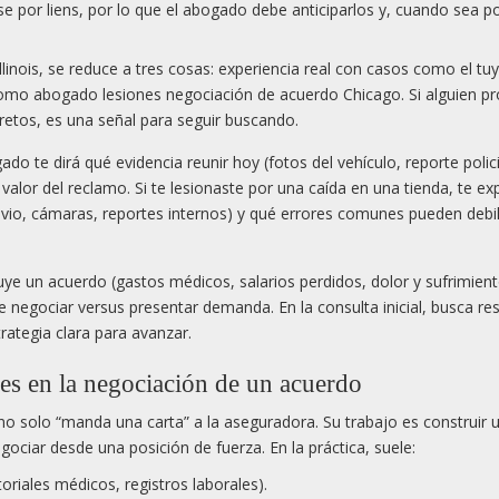
se por liens, por lo que el abogado debe anticiparlos y, cuando sea po
linois, se reduce a tres cosas: experiencia real con casos como el tu
 como abogado lesiones negociación de acuerdo Chicago. Si alguien p
retos, es una señal para seguir buscando.
o te dirá qué evidencia reunir hoy (fotos del vehículo, reporte polici
alor del reclamo. Si te lesionaste por una caída en una tienda, te exp
evio, cámaras, reportes internos) y qué errores comunes pueden debili
e un acuerdo (gastos médicos, salarios perdidos, dolor y sufrimient
negociar versus presentar demanda. En la consulta inicial, busca re
rategia clara para avanzar.
es en la negociación de un acuerdo
o solo “manda una carta” a la aseguradora. Su trabajo es construir 
ociar desde una posición de fuerza. En la práctica, suele:
toriales médicos, registros laborales).