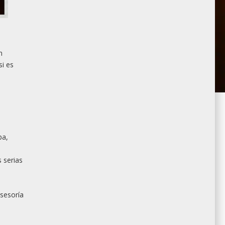
n
si es
pa,
 serias
asesoría