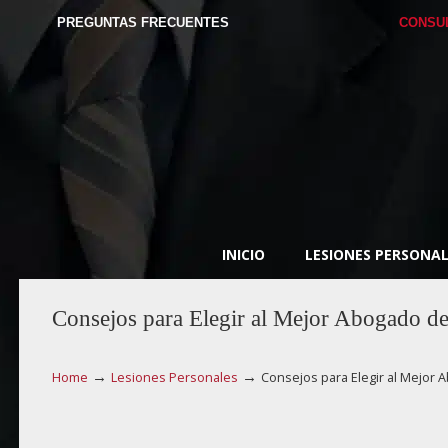
PREGUNTAS FRECUENTES
CONSU
INICIO
LESIONES PERSONAL
Consejos para Elegir al Mejor Abogado de 
→
→
Home
Lesiones Personales
Consejos para Elegir al Mejor 