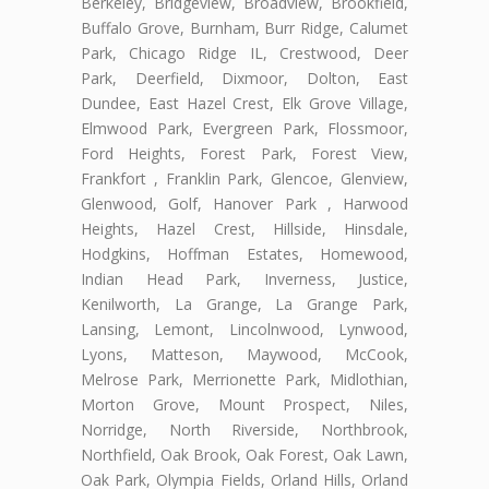
Berkeley, Bridgeview, Broadview, Brookfield,
Buffalo Grove, Burnham, Burr Ridge, Calumet
Park, Chicago Ridge IL, Crestwood, Deer
Park, Deerfield, Dixmoor, Dolton, East
Dundee, East Hazel Crest, Elk Grove Village,
Elmwood Park, Evergreen Park, Flossmoor,
Ford Heights, Forest Park, Forest View,
Frankfort , Franklin Park, Glencoe, Glenview,
Glenwood, Golf, Hanover Park , Harwood
Heights, Hazel Crest, Hillside, Hinsdale,
Hodgkins, Hoffman Estates, Homewood,
Indian Head Park, Inverness, Justice,
Kenilworth, La Grange, La Grange Park,
Lansing, Lemont, Lincolnwood, Lynwood,
Lyons, Matteson, Maywood, McCook,
Melrose Park, Merrionette Park, Midlothian,
Morton Grove, Mount Prospect, Niles,
Norridge, North Riverside, Northbrook,
Northfield, Oak Brook, Oak Forest, Oak Lawn,
Oak Park, Olympia Fields, Orland Hills, Orland