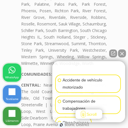
Park, Palatine, Palos Park, Park Forest,
Phoenix, Posen, Richton Park, River Forest,
River Grove, Riverdale, Riverside, Robbins,
Roselle, Rosemont, Sauk Village, Schaumburg,
Schiller Park, South Barrington, South Chicago
Heights IL, South Holland, Steger , Stickney,
Stone Park, Streamwood, Summit, Thornton,
Tinley Park, University Park, Westchester,
Western Springs, Wheeling, Willow Springs,
Wilmette, Winnetka, Woodridge, Worth
👋🏼¿Cómo puedo ayudarte?
COMUNIDADES:
WhatsApp
Accidente de vehículo
CENTRAL:
Near North Side: Cabrini–Green,
motorizado
The Gold Coast, Goose Island, Magnificent
Mile, Old Town, River North, River West,
Textéame
Compensación de
Streeterville | Loop: Near East Side, South
trabajadores
Loop, West Loop Gate | Near South
Scroll
Side:Dearborn Park, Printer's Row, South
Llámanos
Otras lesiones
Loop, Prairie Avenue Historic District