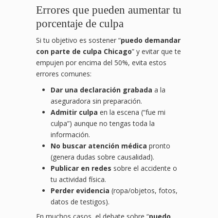
Errores que pueden aumentar tu
porcentaje de culpa
Si tu objetivo es sostener “
puedo demandar
con parte de culpa Chicago
” y evitar que te
empujen por encima del 50%, evita estos
errores comunes:
Dar una declaración grabada
a la
aseguradora sin preparación.
Admitir culpa
en la escena (“fue mi
culpa”) aunque no tengas toda la
información.
No buscar atención médica
pronto
(genera dudas sobre causalidad).
Publicar en redes
sobre el accidente o
tu actividad física.
Perder evidencia
(ropa/objetos, fotos,
datos de testigos).
En muchos casos, el debate sobre “
puedo