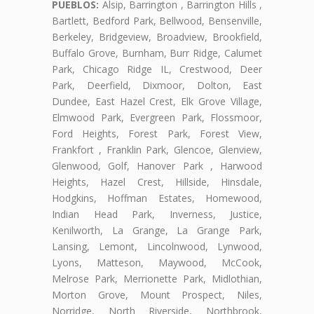
PUEBLOS:
Alsip, Barrington , Barrington Hills ,
Bartlett, Bedford Park, Bellwood, Bensenville,
Berkeley, Bridgeview, Broadview, Brookfield,
Buffalo Grove, Burnham, Burr Ridge, Calumet
Park, Chicago Ridge IL, Crestwood, Deer
Park, Deerfield, Dixmoor, Dolton, East
Dundee, East Hazel Crest, Elk Grove Village,
Elmwood Park, Evergreen Park, Flossmoor,
Ford Heights, Forest Park, Forest View,
Frankfort , Franklin Park, Glencoe, Glenview,
Glenwood, Golf, Hanover Park , Harwood
Heights, Hazel Crest, Hillside, Hinsdale,
Hodgkins, Hoffman Estates, Homewood,
Indian Head Park, Inverness, Justice,
Kenilworth, La Grange, La Grange Park,
Lansing, Lemont, Lincolnwood, Lynwood,
Lyons, Matteson, Maywood, McCook,
Melrose Park, Merrionette Park, Midlothian,
Morton Grove, Mount Prospect, Niles,
Norridge, North Riverside, Northbrook,