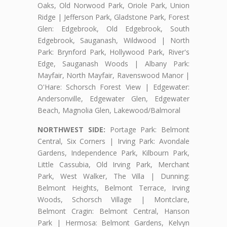
Oaks, Old Norwood Park, Oriole Park, Union
Ridge | Jefferson Park, Gladstone Park, Forest
Glen: Edgebrook, Old Edgebrook, South
Edgebrook, Sauganash, Wildwood | North
Park: Brynford Park, Hollywood Park, River's
Edge, Sauganash Woods | Albany Park:
Mayfair, North Mayfair, Ravenswood Manor |
O'Hare: Schorsch Forest View | Edgewater:
Andersonville, Edgewater Glen, Edgewater
Beach, Magnolia Glen, Lakewood/Balmoral
NORTHWEST SIDE:
Portage Park: Belmont
Central, Six Corners | Irving Park: Avondale
Gardens, Independence Park, Kilbourn Park,
Little Cassubia, Old Irving Park, Merchant
Park, West Walker, The Villa | Dunning:
Belmont Heights, Belmont Terrace, Irving
Woods, Schorsch Village | Montclare,
Belmont Cragin: Belmont Central, Hanson
Park | Hermosa: Belmont Gardens, Kelvyn