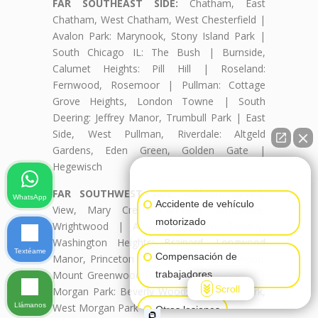
FAR SOUTHEAST SIDE:
Chatham, East
Chatham, West Chatham, West Chesterfield |
Avalon Park: Marynook, Stony Island Park |
South Chicago IL: The Bush | Burnside,
Calumet Heights: Pill Hill | Roseland:
Fernwood, Rosemoor | Pullman: Cottage
Grove Heights, London Towne | South
Deering: Jeffrey Manor, Trumbull Park | East
Side, West Pullman, Riverdale: Altgeld
Gardens, Eden Green, Golden Gate |
Hegewisch
👋🏼¿Cómo puedo ayudarte?
FAR SOUTHWEST SIDE:
Ashburn: Beverly
WhatsApp
Accidente de vehículo
View, Mary Crest, Parkview, Scottsdale,
motorizado
Wrightwood | Auburn Gresham, Beverly,
Washington Heights: Brainerd, Longwood
Textéame
Compensación de
Manor, Princeton Park | Mount Greenwood:
Mount Greenwood Heights, Talley's Corner |
trabajadores
Scroll
Morgan Park: Beverly Woods, Kennedy Park,
Llámanos
West Morgan Park
Otras lesiones