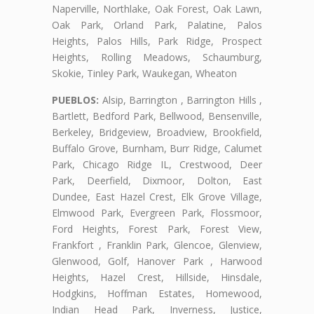
Naperville, Northlake, Oak Forest, Oak Lawn,
Oak Park, Orland Park, Palatine, Palos
Heights, Palos Hills, Park Ridge, Prospect
Heights, Rolling Meadows, Schaumburg,
Skokie, Tinley Park, Waukegan, Wheaton
PUEBLOS:
Alsip, Barrington , Barrington Hills ,
Bartlett, Bedford Park, Bellwood, Bensenville,
Berkeley, Bridgeview, Broadview, Brookfield,
Buffalo Grove, Burnham, Burr Ridge, Calumet
Park, Chicago Ridge IL, Crestwood, Deer
Park, Deerfield, Dixmoor, Dolton, East
Dundee, East Hazel Crest, Elk Grove Village,
Elmwood Park, Evergreen Park, Flossmoor,
Ford Heights, Forest Park, Forest View,
Frankfort , Franklin Park, Glencoe, Glenview,
Glenwood, Golf, Hanover Park , Harwood
Heights, Hazel Crest, Hillside, Hinsdale,
Hodgkins, Hoffman Estates, Homewood,
Indian Head Park, Inverness, Justice,