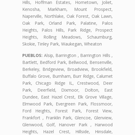
Hills, Hoffman Estates, Hometown, Joliet,
Kenosha, Markham, Mount Prospect,
Naperville, Northlake, Oak Forest, Oak Lawn,
Oak Park, Orland Park, Palatine, Palos
Heights, Palos Hills, Park Ridge, Prospect
Heights, Rolling Meadows, Schaumburg,
Skokie, Tinley Park, Waukegan, Wheaton
PUEBLOS:
Alsip, Barrington , Barrington Hills ,
Bartlett, Bedford Park, Bellwood, Bensenville,
Berkeley, Bridgeview, Broadview, Brookfield,
Buffalo Grove, Burnham, Burr Ridge, Calumet
Park, Chicago Ridge IL, Crestwood, Deer
Park, Deerfield, Dixmoor, Dolton, East
Dundee, East Hazel Crest, Elk Grove Village,
Elmwood Park, Evergreen Park, Flossmoor,
Ford Heights, Forest Park, Forest View,
Frankfort , Franklin Park, Glencoe, Glenview,
Glenwood, Golf, Hanover Park , Harwood
Heights, Hazel Crest, Hillside, Hinsdale,