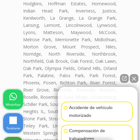
Hodgkins, Hoffman Estates, Homewood,
Indian Head Park, Inverness, Justice,
Kenilworth, La Grange, La Grange Park,
Lansing, Lemont, Lincolnwood, Lynwood,
Lyons, Matteson, Maywood, McCook,
Melrose Park, Merrionette Park, Midlothian,
Morton Grove, Mount Prospect, Niles,
Norridge, North Riverside, Northbrook,
Northfield, Oak Brook, Oak Forest, Oak Lawn,
Oak Park, Olympia Fields, Orland Hills, Orland
Park, Palatine, Palos Park, Park Forest,
Phoenix, Posen, Richton Park, River Forest,
River Grove, Riverdale, Riverside, Robbins,
👋🏼¿Cómo puedo ayudarte?
Roselle, Rosemont, Sauk Village, Schaumburg,
Schiller Park, South Barrington, South Chicago
WhatsApp
Accidente de vehículo
Heights IL, South Holland, Steger , Stickney,
motorizado
Stone Park, Streamwood, Summit, Thornton,
Tinley Park, University Park, Westchester,
Textéame
Compensación de
Western Springs, Wheeling, Willow Springs,
trabajadores